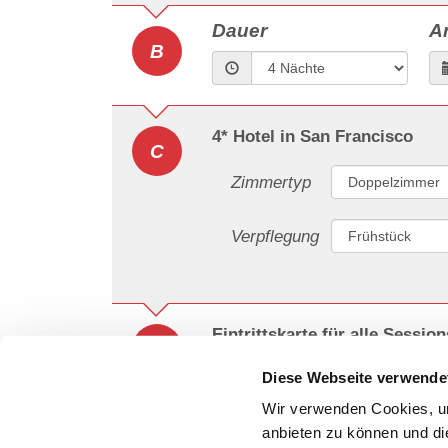
Dauer
A
B
4* Hotel in San Francisco
C
Zimmertyp
Verpflegung
Eintrittskarte für alle Session
D
Diese Webseite verwende
Kategorie
Wir verwenden Cookies, um
anbieten zu können und di