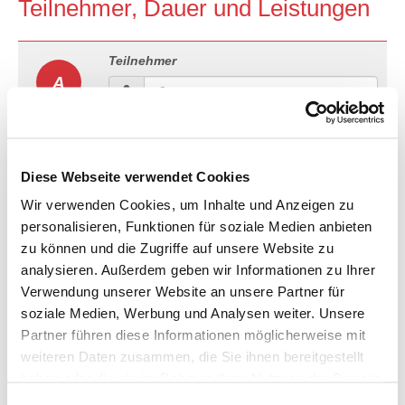
Teilnehmer, Dauer und Leistungen
Teilnehmer
A
Dauer
B
Diese Webseite verwendet Cookies
Anreise
Abreise
Wir verwenden Cookies, um Inhalte und Anzeigen zu
personalisieren, Funktionen für soziale Medien anbieten
zu können und die Zugriffe auf unsere Website zu
analysieren. Außerdem geben wir Informationen zu Ihrer
Verwendung unserer Website an unsere Partner für
3-Sterne Hotel in Glasgow
C
soziale Medien, Werbung und Analysen weiter. Unsere
Zimmertyp
Partner führen diese Informationen möglicherweise mit
weiteren Daten zusammen, die Sie ihnen bereitgestellt
haben oder die sie im Rahmen Ihrer Nutzung der Dienste
Verpflegung
gesammelt haben.