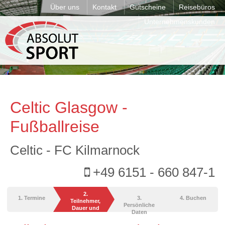
Über uns
Kontakt
Gutscheine
Reisebüros
Unternehmenskunden
Celtic Glasgow -
Fußballreise
Celtic - FC Kilmarnock
+49 6151 - 660 847-1
2.
1. Termine
3.
4. Buchen
Teilnehmer,
Persönliche
Dauer und
Daten
Leistungen