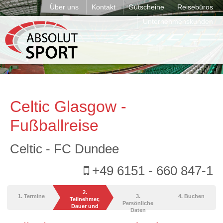
Über uns
Kontakt
Gutscheine
Reisebüros
Unternehmenskunden
Celtic Glasgow -
Fußballreise
Celtic - FC Dundee
+49 6151 - 660 847-1
2.
1. Termine
3.
4. Buchen
Teilnehmer,
Persönliche
Dauer und
Daten
Leistungen