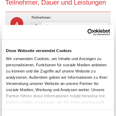
Teilnehmer, Dauer und Leistungen
Teilnehmer
A
Dauer
B
Diese Webseite verwendet Cookies
Anreise
Abreise
Wir verwenden Cookies, um Inhalte und Anzeigen zu
personalisieren, Funktionen für soziale Medien anbieten
zu können und die Zugriffe auf unsere Website zu
analysieren. Außerdem geben wir Informationen zu Ihrer
Verwendung unserer Website an unsere Partner für
3-Sterne Hotel in Glasgow
C
soziale Medien, Werbung und Analysen weiter. Unsere
Zimmertyp
Partner führen diese Informationen möglicherweise mit
weiteren Daten zusammen, die Sie ihnen bereitgestellt
haben oder die sie im Rahmen Ihrer Nutzung der Dienste
Verpflegung
gesammelt haben.