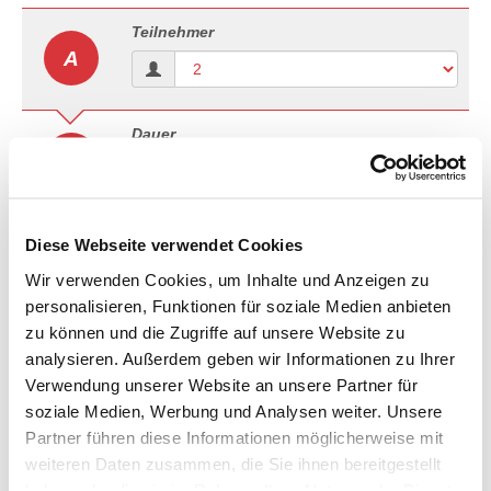
Teilnehmer
A
Dauer
B
Anreise
Abreise
Diese Webseite verwendet Cookies
Wir verwenden Cookies, um Inhalte und Anzeigen zu
personalisieren, Funktionen für soziale Medien anbieten
3 Sterne Hotel in Neapel
C
zu können und die Zugriffe auf unsere Website zu
Bitte wählen Sie Ihren gewünschten
analysieren. Außerdem geben wir Informationen zu Ihrer
Zimmertyp.
Verwendung unserer Website an unsere Partner für
Zimmertyp
soziale Medien, Werbung und Analysen weiter. Unsere
Partner führen diese Informationen möglicherweise mit
Verpflegung
weiteren Daten zusammen, die Sie ihnen bereitgestellt
haben oder die sie im Rahmen Ihrer Nutzung der Dienste