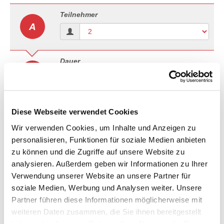
Teilnehmer
A
Dauer
B
Anreise
Abreise
Diese Webseite verwendet Cookies
Wir verwenden Cookies, um Inhalte und Anzeigen zu
personalisieren, Funktionen für soziale Medien anbieten
3 Sterne Hotel in Mailand
C
zu können und die Zugriffe auf unsere Website zu
Bitte wählen Sie Ihren gewünschten
analysieren. Außerdem geben wir Informationen zu Ihrer
Zimmertyp.
Verwendung unserer Website an unsere Partner für
Zimmertyp
soziale Medien, Werbung und Analysen weiter. Unsere
Partner führen diese Informationen möglicherweise mit
Verpflegung
weiteren Daten zusammen, die Sie ihnen bereitgestellt
haben oder die sie im Rahmen Ihrer Nutzung der Dienste