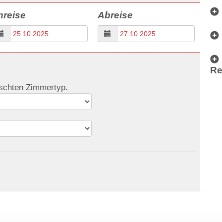
nreise
Abreise
Re
nschten Zimmertyp.