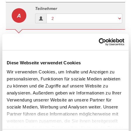
Teilnehmer
A
Dauer
B
Anreise
Abreise
Diese Webseite verwendet Cookies
Wir verwenden Cookies, um Inhalte und Anzeigen zu
personalisieren, Funktionen für soziale Medien anbieten
3-Sterne Hotel in Barcelona
zu können und die Zugriffe auf unsere Website zu
C
analysieren. Außerdem geben wir Informationen zu Ihrer
Bitte wählen Sie Ihren gewünschten
Zimmertyp.
Verwendung unserer Website an unsere Partner für
soziale Medien, Werbung und Analysen weiter. Unsere
Zimmertyp
Partner führen diese Informationen möglicherweise mit
weiteren Daten zusammen, die Sie ihnen bereitgestellt
Verpflegung
haben oder die sie im Rahmen Ihrer Nutzung der Dienste