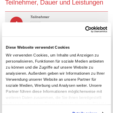
Teilnehmer, Dauer und Leistungen
Teilnehmer
A
Dauer
B
Diese Webseite verwendet Cookies
Wir verwenden Cookies, um Inhalte und Anzeigen zu
Anreise
Abreise
personalisieren, Funktionen für soziale Medien anbieten
zu können und die Zugriffe auf unsere Website zu
analysieren. Außerdem geben wir Informationen zu Ihrer
Verwendung unserer Website an unsere Partner für
3-Sterne Hotel in Paris
C
soziale Medien, Werbung und Analysen weiter. Unsere
Bitte wählen Sie Ihren gewünschten
Partner führen diese Informationen möglicherweise mit
Zimmertyp.
weiteren Daten zusammen, die Sie ihnen bereitgestellt
Zimmertyp
haben oder die sie im Rahmen Ihrer Nutzung der Dienste
gesammelt haben.