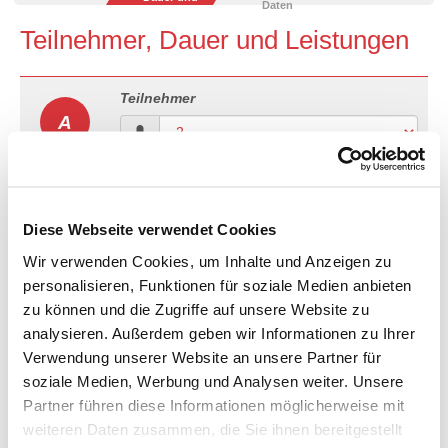
Daten
Leistungen
Teilnehmer, Dauer und Leistungen
Teilnehmer
A
Dauer
B
Diese Webseite verwendet Cookies
Anreise
Abreise
Wir verwenden Cookies, um Inhalte und Anzeigen zu
personalisieren, Funktionen für soziale Medien anbieten
zu können und die Zugriffe auf unsere Website zu
analysieren. Außerdem geben wir Informationen zu Ihrer
Verwendung unserer Website an unsere Partner für
3-Sterne Hotel in Berlin
C
soziale Medien, Werbung und Analysen weiter. Unsere
Bitte wählen Sie Ihren gewünschten
Partner führen diese Informationen möglicherweise mit
Zimmertyp.
weiteren Daten zusammen, die Sie ihnen bereitgestellt
Zimmertyp