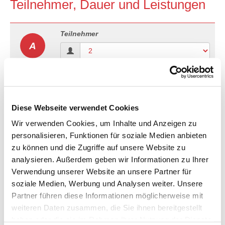
Teilnehmer, Dauer und Leistungen
Teilnehmer
A
Dauer
B
Diese Webseite verwendet Cookies
Anreise
Abreise
Wir verwenden Cookies, um Inhalte und Anzeigen zu
personalisieren, Funktionen für soziale Medien anbieten
zu können und die Zugriffe auf unsere Website zu
analysieren. Außerdem geben wir Informationen zu Ihrer
3-Sterne Hotel in Berlin
C
Verwendung unserer Website an unsere Partner für
Bitte wählen Sie Ihren gewünschten
soziale Medien, Werbung und Analysen weiter. Unsere
Zimmertyp.
Partner führen diese Informationen möglicherweise mit
Zimmertyp
weiteren Daten zusammen, die Sie ihnen bereitgestellt
haben oder die sie im Rahmen Ihrer Nutzung der Dienste