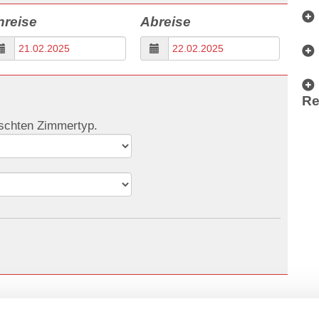
nreise
Abreise
Re
nschten Zimmertyp.