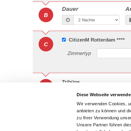
Dauer
A
B
CitizenM Rotterdam ****
C
Zimmertyp
Tribüne
D
Diese Webseite verwende
Kategorie
Wir verwenden Cookies, um
anbieten zu können und di
zu Ihrer Verwendung unser
Unsere Partner führen die
Zurück